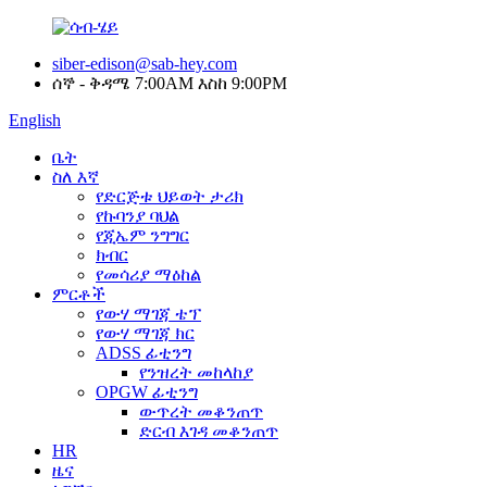
siber-edison@sab-hey.com
ሰኞ - ቅዳሜ 7:00AM እስከ 9:00PM
English
ቤት
ስለ እኛ
የድርጅቱ ህይወት ታሪክ
የኩባንያ ባህል
የጂኤም ንግግር
ክብር
የመሳሪያ ማዕከል
ምርቶች
የውሃ ማገጃ ቴፕ
የውሃ ማገጃ ክር
ADSS ፊቲንግ
የንዝረት መከላከያ
OPGW ፊቲንግ
ውጥረት መቆንጠጥ
ድርብ እገዳ መቆንጠጥ
HR
ዜና