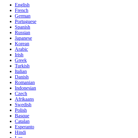
English
French
German
Portuguese
Spanish
Russian
Japanese
Korean
Arabic
Irish
Greek
Turkish
Italian
Danish
Romanian
Indonesian
Czech
Afrikaans
Swedish
Polish
Basque
Catalan
Esperanto
Hindi
Lao