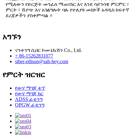
የሚለውን የድርጅት መንፈስ ማጠናከር እና እንደ ሳይንሳዊ ምርምር ፣
ምርት ፣ ሽያጭ እና አገልግሎት ባሉ የተለያዩ መስኮች አዳዲስ ከፍተኛ
ደረጃዎችን ያስቀምጣል ።
አግኙን
ናንቶንግ ሲበር ኮሙኒኬሽን Co., Ltd.
+ 86-15262831077
siber-edison@sab-hey.com
የምርት ዝርዝር
የውሃ ማገጃ ቴፕ
የውሃ ማገጃ ክር
ADSS ፊቲንግ
OPGW ፊቲንግ