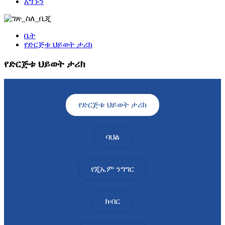
አግኙን
ቤት
የድርጅቱ ህይወት ታሪክ
የድርጅቱ ህይወት ታሪክ
የድርጅቱ ህይወት ታሪክ
ባህል
የጂኤም ንግግር
ክብር