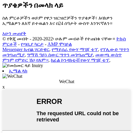
ጥያቄዎችን በመላክ ላይ
ስለ ምርቶቻችን ወይም የዋጋ ዝርዝሮቻችን ጥያቄዎች፣ እባክዎን
ኢሜልዎን ለእኛ ይተዉልን እና በ24 ሰዓታት ውስጥ እንገናኛለን።
አሁን መጠየቅ
© የቅጂ መብት - 2020-2022፡ ሁሉም መብቶች የተጠበቁ ናቸው።
ትኩስ
ምርቶች
-
የጣቢያ ካርታ
-
AMP ሞባይል
Messenger ኬብል ሃርድዌር
,
የማይሰራ የውሃ ማገጃ ቴፕ
,
የፕሊውድ ሣጥን
መገጣጠሚያ
,
ግማሽ ዓይነ ስውር ሣጥን መገጣጠሚያ
,
መውጫ ውስጥ
ምንም የምድር ሽቦ የለም።
,
ከፊል ኮንዳክቲቭ የውሃ ማገጃ ቴፕ
,
ኢሜል ላክ
WeChat
x