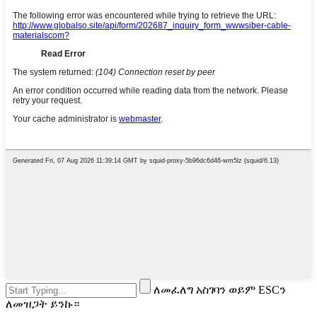
ለመፈለግ አስገባን ወይም ESCን
ለመዝጋት ይንኩ።