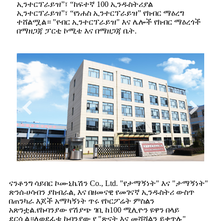
ኢንተርፕራይዝ”፣ “ከፍተኛ 100 ኢንዱስትሪያል
ኢንተርፕራይዝ”፣ “የነሐስ ኢንተርፕራይዝ” የክብር ማዕረግ
ተሸልሟል። "የብር ኢንተርፕራይዝ" እና ሌሎች የክብር ማዕረጎች
በማዘጋጃ ፓርቲ ኮሚቴ እና በማዘጋጃ ቤት.
ናንቶንግ ሳይበር ኮሙኒኬሽን Co., Ltd. "የታማኝነት" እና "ታማኝነት"
ጽንሰ-ሀሳብን ያከብራል, እና በዘመናዊ የመገናኛ ኢንዱስትሪ ውስጥ
በጠንካራ እጆች አማካኝነት ጥሩ የኮርፖሬት ምስልን
አጽንቷል.የኩባንያው የሽያጭ ገቢ ከ100 ሚሊዮን ዩዋን በላይ
ደርሷል።ለወደፊቱ ኩባንያው የ "ጽናት እና መሻሻልን ይቀጥሉ"