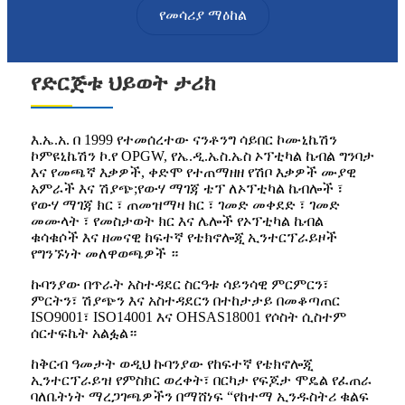
የመሳሪያ ማዕከል
የድርጅቱ ህይወት ታሪክ
እ.ኤ.አ. በ 1999 የተመሰረተው ናንቶንግ ሳይበር ኮሙኒኬሽን
ኮምዩኒኬሽን ኮ.የ OPGW, የኤ.ዲ.ኤስ.ኤስ ኦፕቲካል ኬብል ግንባታ
እና የመጫኛ እቃዎች, ቀድሞ የተጠማዘዘ የሽቦ እቃዎች ሙያዊ
አምራች እና ሽያጭ;የውሃ ማገጃ ቴፕ ለኦፕቲካል ኬብሎች ፣
የውሃ ማገጃ ክር ፣ ጠመዝማዛ ክር ፣ ገመድ መቀደድ ፣ ገመድ
መሙላት ፣ የመስታወት ክር እና ሌሎች የኦፕቲካል ኬብል
ቁሳቁሶች እና ዘመናዊ ከፍተኛ የቴክኖሎጂ ኢንተርፕራይዞች
የግንኙነት መለዋወጫዎች ።
ኩባንያው በጥራት አስተዳደር ስርዓቱ ሳይንሳዊ ምርምርን፣
ምርትን፣ ሽያጭን እና አስተዳደርን በተከታታይ በመቆጣጠር
ISO9001፣ ISO14001 እና OHSAS18001 የሶስት ሲስተም
ሰርተፍኬት አልፏል።
ከቅርብ ዓመታት ወዲህ ኩባንያው የከፍተኛ የቴክኖሎጂ
ኢንተርፕራይዝ የምስክር ወረቀት፣ በርካታ የፍጆታ ሞዴል የፈጠራ
ባለቤትነት ማረጋገጫዎችን በማሸነፍ “የከተማ ኢንዱስትሪ ቁልፍ