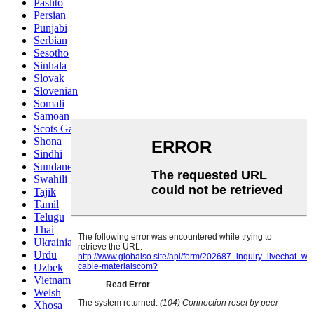
Pashto
Persian
Punjabi
Serbian
Sesotho
Sinhala
Slovak
Slovenian
Somali
Samoan
Scots Gaelic
Shona
Sindhi
Sundanese
Swahili
Tajik
Tamil
Telugu
Thai
Ukrainian
Urdu
Uzbek
Vietnamese
Welsh
Xhosa