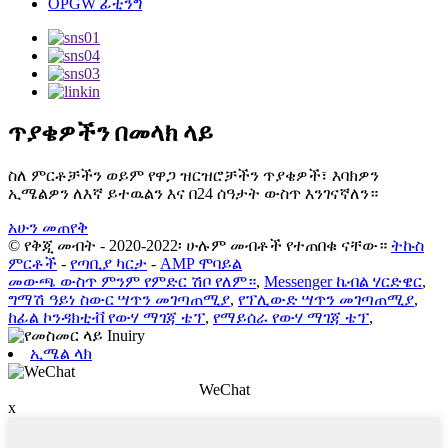
OPGW ፊቲንግ
ጥያቄዎችን በመላክ ላይ
ስለ ምርቶቻችን ወይም የዋጋ ዝርዝሮቻችን ጥያቄዎች፣ እባክዎን
ኢሜልዎን ለእኛ ይተዉልን እና በ24 ሰዓታት ውስጥ እንገናኛለን።
አሁን መጠየቅ
© የቅጂ መብት - 2020-2022፡ ሁሉም መብቶች የተጠበቁ ናቸው።
ትኩስ
ምርቶች
-
የጣቢያ ካርታ
-
AMP ሞባይል
መውጫ ውስጥ ምንም የምድር ሽቦ የለም።
,
Messenger ኬብል ሃርድዌር
,
ግማሽ ዓይነ ስውር ሣጥን መገጣጠሚያ
,
የፕሊውድ ሣጥን መገጣጠሚያ
,
ከፊል ኮንዳክቲቭ የውሃ ማገጃ ቴፕ
,
የማይሰራ የውሃ ማገጃ ቴፕ
,
ኢሜል ላክ
WeChat
x