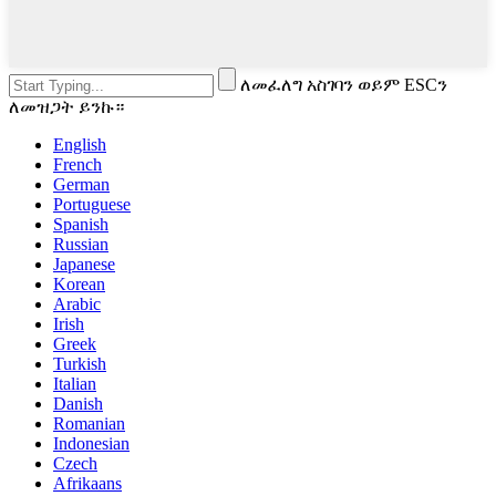
ለመፈለግ አስገባን ወይም ESCን
ለመዝጋት ይንኩ።
English
French
German
Portuguese
Spanish
Russian
Japanese
Korean
Arabic
Irish
Greek
Turkish
Italian
Danish
Romanian
Indonesian
Czech
Afrikaans