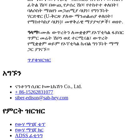
ፈትል ሽቦ፣ በውጪ የታሰረ ሽቦ፣ የተከተተ ቀለበት፣
ባለሶስት ማዕዘን መጋጠሚያ ሳህን፣ የግንኙነት
ሃርድዌር (U-ቅርጽ ያለው ማንጠልጠያ ቀለበት፣
የማስተካከያ ሳህን)፣ መዋቅራዊ ማያያዣዎች፣ ወዘተ.
ዓላማ፡-
ሙሉ ውጥረትን ለመቋቋም.የኦፕቲካል ፋይበር
ጥምር መሬት ሽቦን ወደ ተርሚናል፣ ውጥረት
የሚቋቋም ወይም የኦፕቲካል ኬብል ግንኙነት ማማ
ጋር ያገናኙ።
ጥያቄ
ዝርዝር
አግኙን
ናንቶንግ ሲበር ኮሙኒኬሽን Co., Ltd.
+ 86-15262831077
siber-edison@sab-hey.com
የምርት ዝርዝር
የውሃ ማገጃ ቴፕ
የውሃ ማገጃ ክር
ADSS ፊቲንግ