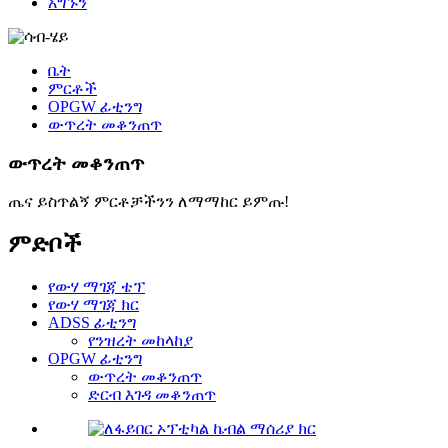
አግኙን
ቤት
ምርቶች
OPGW ፊቲንግ
ውጥረት መቆንጠጥ
ውጥረት መቆንጠጥ
ጤና ይስጥልኝ ምርቶቻችንን ለማማከር ይምጡ!
ምድቦች
የውሃ ማገጃ ቴፕ
የውሃ ማገጃ ክር
ADSS ፊቲንግ
የንዝረት መከላከያ
OPGW ፊቲንግ
ውጥረት መቆንጠጥ
ድርብ እገዳ መቆንጠጥ