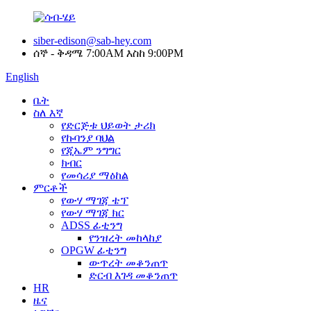
siber-edison@sab-hey.com
ሰኞ - ቅዳሜ 7:00AM እስከ 9:00PM
English
ቤት
ስለ እኛ
የድርጅቱ ህይወት ታሪክ
የኩባንያ ባህል
የጂኤም ንግግር
ክብር
የመሳሪያ ማዕከል
ምርቶች
የውሃ ማገጃ ቴፕ
የውሃ ማገጃ ክር
ADSS ፊቲንግ
የንዝረት መከላከያ
OPGW ፊቲንግ
ውጥረት መቆንጠጥ
ድርብ እገዳ መቆንጠጥ
HR
ዜና