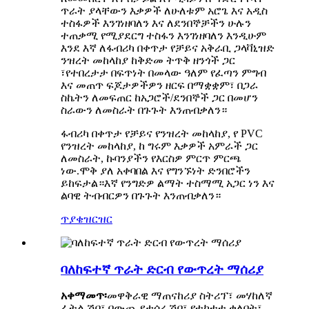
ጥራት ያላቸውን እቃዎች ለሁለቱም አሮጌ እና አዲስ
ተስፋዎች እንገነዘባለን እና ለደንበኞቻችን ሁሉን
ተጠቃሚ የሚያደርግ ተስፋን እንገነዘባለን እንዲሁም
እንደ እኛ ለፋብሪካ በቀጥታ የቻይና አቅራቢ ጋላቫኒዝድ
ንዝረት መከላከያ ከቅድመ ትጥቅ ዘንጎች ጋር
፣የተበረታታ በፍጥነት በመላው ዓለም የፈጣን ምግብ
እና መጠጥ ፍጆታዎችዎን ዘርፍ በማቋቋም፣ በጋራ
ስኬትን ለመፍጠር ከአጋሮች/ደንበኞች ጋር በመሆን
ስራውን ለመስራት በጉጉት እንጠብቃለን።
ፋብሪካ በቀጥታ የቻይና የንዝረት መከላከያ, የ PVC
የንዝረት መከላከያ, ከ ግሩም እቃዎች አምራች ጋር
ለመስራት, ኩባንያችን የእርስዎ ምርጥ ምርጫ
ነው.ሞቅ ያለ አቀባበል እና የግንኙነት ድንበሮችን
ይከፍታል።እኛ የንግድዎ ልማት ተስማሚ አጋር ነን እና
ልባዊ ትብብርዎን በጉጉት እንጠብቃለን።
ጥያቄ
ዝርዝር
ባለከፍተኛ ጥራት ድርብ የውጥረት ማሰሪያ
አቀማመጥ፡
መዋቅራዊ ማጠናከሪያ ስትሪፕ፣ መሃከለኛ
ፈትል ሽቦ፣ በውጪ የታሰረ ሽቦ፣ የተከተተ ቀለበት፣