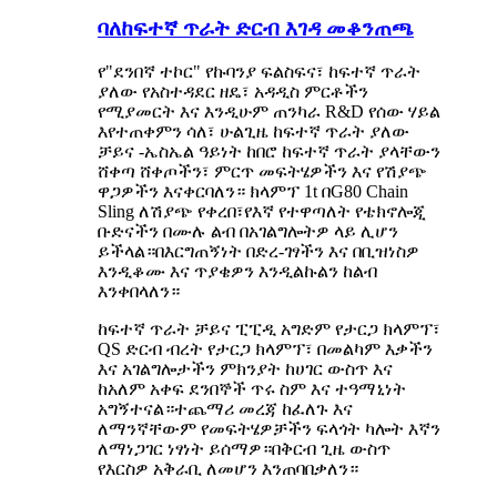
ባለከፍተኛ ጥራት ድርብ እገዳ መቆንጠጫ
የ"ደንበኛ ተኮር" የኩባንያ ፍልስፍና፣ ከፍተኛ ጥራት
ያለው የአስተዳደር ዘዴ፣ አዳዲስ ምርቶችን
የሚያመርት እና እንዲሁም ጠንካራ R&D የሰው ሃይል
እየተጠቀምን ሳለ፣ ሁልጊዜ ከፍተኛ ጥራት ያለው
ቻይና -ኤስኤል ዓይነት ከበሮ ከፍተኛ ጥራት ያላቸውን
ሸቀጣ ሸቀጦችን፣ ምርጥ መፍትሄዎችን እና የሽያጭ
ዋጋዎችን እናቀርባለን። ክላምፕ 1t በG80 Chain
Sling ለሽያጭ የቀረበ፣የእኛ የተዋጣለት የቴክኖሎጂ
ቡድናችን በሙሉ ልብ በአገልግሎትዎ ላይ ሊሆን
ይችላል።በእርግጠኝነት በድረ-ገፃችን እና በቢዝነስዎ
እንዲቆሙ እና ጥያቄዎን እንዲልኩልን ከልብ
እንቀበላለን።
ከፍተኛ ጥራት ቻይና ፒፒዲ አግድም የታርጋ ክላምፕ፣
QS ድርብ ብረት የታርጋ ክላምፕ፣ በመልካም እቃችን
እና አገልግሎታችን ምክንያት ከሀገር ውስጥ እና
ከአለም አቀፍ ደንበኞች ጥሩ ስም እና ተዓማኒነት
አግኝተናል።ተጨማሪ መረጃ ከፈለጉ እና
ለማንኛቸውም የመፍትሄዎቻችን ፍላጎት ካሎት እኛን
ለማነጋገር ነፃነት ይሰማዎ።በቅርብ ጊዜ ውስጥ
የእርስዎ አቅራቢ ለመሆን እንጠባበቃለን።