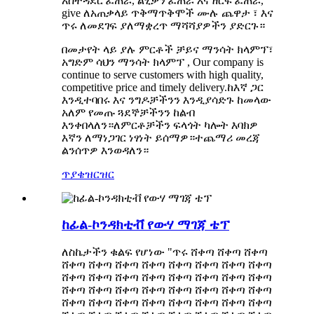
አስተዳደር ፈጠራ, ልሂቃን ፈጠራ እና ዘርፍ ፈጠራ,
give ለአጠቃላይ ጥቅማጥቅሞች ሙሉ ጨዋታ ፣ እና
ጥሩ ለመደገፍ ያለማቋረጥ ማሻሻያዎችን ያድርጉ።
በመታየት ላይ ያሉ ምርቶች ቻይና ማንሳት ክላምፕ፣
አግድም ሳህን ማንሳት ክላምፕ , Our company is
continue to serve customers with high quality,
competitive price and timely delivery.ከእኛ ጋር
እንዲተባበሩ እና ንግዶቻችንን እንዲያሳድጉ ከመላው
አለም የመጡ ጓደኞቻችንን ከልብ
እንቀበላለን።ለምርቶቻችን ፍላጎት ካሎት እባክዎ
እኛን ለማነጋገር ነፃነት ይሰማዎ።ተጨማሪ መረጃ
ልንሰጥዎ እንወዳለን።
ጥያቄ
ዝርዝር
ከፊል-ኮንዳክቲቭ የውሃ ማገጃ ቴፕ
ለስኬታችን ቁልፍ የሆነው "ጥሩ ሸቀጣ ሸቀጣ ሸቀጣ
ሸቀጣ ሸቀጣ ሸቀጣ ሸቀጣ ሸቀጣ ሸቀጣ ሸቀጣ ሸቀጣ
ሸቀጣ ሸቀጣ ሸቀጣ ሸቀጣ ሸቀጣ ሸቀጣ ሸቀጣ ሸቀጣ
ሸቀጣ ሸቀጣ ሸቀጣ ሸቀጣ ሸቀጣ ሸቀጣ ሸቀጣ ሸቀጣ
ሸቀጣ ሸቀጣ ሸቀጣ ሸቀጣ ሸቀጣ ሸቀጣ ሸቀጣ ሸቀጣ