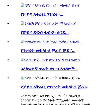
የቻይና አቅራቢ ንዝረት-...
የቻይና ድርብ ፋብሪካ ታገደ...
የንዝረት መከላከያ ጅራፍ ቻይና...
ባለከፍተኛ ጥራት ድርብ እገዳዎች...
የቻይና አቅራቢ የንዝረት መከላከያ ጅራፍ
የእኛ ማሳደድ እና የድርጅት ግባችን "ሁልጊዜ
የደንበኞቻችንን ፍላጎቶች ማሟላት" ነው።እኛ
ለመመስረት እና ስታይል እና ዲዛይን በማድረግ የላቀ