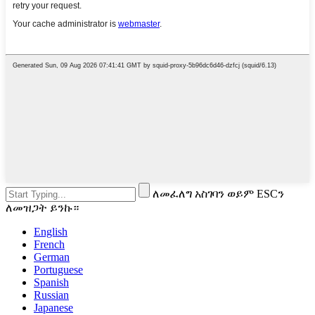
ለመፈለግ አስገባን ወይም ESCን
ለመዝጋት ይንኩ።
English
French
German
Portuguese
Spanish
Russian
Japanese