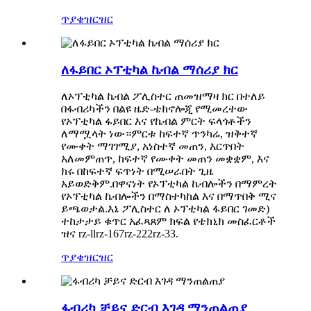
ጥያቄ
ዝርዝር
ለፋይበር ኦፕቲካል ኬብል ማሰሪያ ክር
ለኦፕቲካል ኬብል ፖሊስተር ጠመዝማዛ ክር በተለይ
በፋብሪካችን በልዩ ዜድ-ቴክኖሎጂ የሚመረተው
የኦፕቲካል ፋይበር እና የኬብል ምርት ፍላጎቶችን
ለማሟላት ነው።ምርቱ ከፍተኛ ጥንካሬ, ዝቅተኛ
የሙቀት ማገገሚያ, አነስተኛ መጠን, እርጥበት
አለመምጠጥ, ከፍተኛ የሙቀት መጠን መቋቋም, እና
ክሩ በከፍተኛ ፍጥነት በሚሠራበት ጊዜ
አይወድቅም.በዋናነት የኦፕቲካል ኬብሎችን በማምረት
የኦፕቲካል ኬብሎችን በማስተካከል እና በማጥበቅ ሚና
ይጫወታል.እኔ ፖሊስተር ለ ኦፕቲካል ፋይበር ገመድ)
ተከታታይ ቁጥር አፈጻጸም ክፍል የቴክኒክ መስፈርቶች
ዝና rz-llrz-167rz-222rz-33.
ጥያቄ
ዝርዝር
ፋብሪካ ቻይና ድርብ እገዳ ማንጠልጠያ