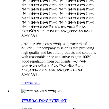
ሸቀጣ ሸቀጣ ሸቀጣ ሸቀጣ ሸቀጣ ሸቀጣ ሸቀጣ ሸቀጣ
ሸቀጣ ሸቀጣ ሸቀጣ ሸቀጣ ሸቀጣ ሸቀጣ ሸቀጣ ሸቀጣ
ሸቀጣ ሸቀጣ ሸቀጣ ሸቀጣ ሸቀጣ ሸቀጣ ሸቀጣ ሸቀጣ
ሸቀጣ ሸቀጣ ሸቀጣ ሸቀጣ ሸቀጣ ሸቀጣ ሸቀጣ ሸቀጣ
ሸቀጣ ሸቀጣ ሸቀጣ ሸቀጣ ሸቀጣ ሸቀጣ ሸቀጣ ሸቀጣ
ሸቀጣ ሸቀጣ ሸቀጣ ሸቀጣ ሸቀጣ ሸቀጣ ሸቀጣ ሸቀጣ
ሸቀጣ ሸቀጣ ሸቀጦችን.ወደ ድር ጣቢያችን እና
ኩባንያችን ሄደው ጥያቄዎን እንዲያደርሱልን ከልብ
እንቀበላለን።
ርካሽ ዋጋ ቻይና የውሃ ማገጃ ቴፕ, የውሃ ማገጃ
ስትሪፕ , Our company mission is that providing
high quality and beautiful products and solutions
with reasonable price and strive to gain 100%
good reputation from our clients.ሙያ የላቀ
ውጤት እንደሚያስገኝ እናምናለን!ከእኛ ጋር
እንዲተባበሩ እና አብረው እንዲያድጉ በደስታ
እንቀበላለን።
ጥያቄ
ዝርዝር
የማይሰራ የውሃ ማገጃ ቴፕ