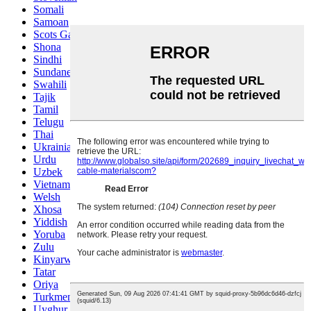
Somali
Samoan
Scots Gaelic
Shona
Sindhi
Sundanese
Swahili
Tajik
Tamil
Telugu
Thai
Ukrainian
Urdu
Uzbek
Vietnamese
Welsh
Xhosa
Yiddish
Yoruba
Zulu
Kinyarwanda
Tatar
Oriya
Turkmen
Uyghur