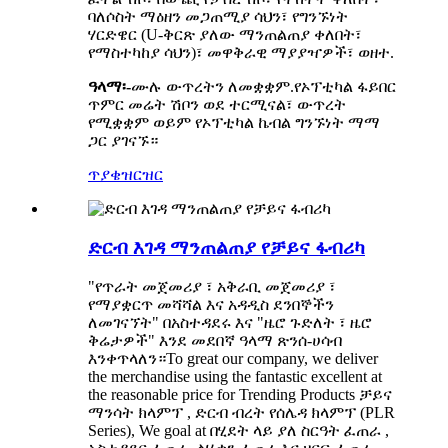
ባለሶስት ማዕዘን መጋጠሚያ ሳህን፣ የግንኙነት
ሃርድዌር (U-ቅርጽ ያለው ማንጠልጠያ ቀለበት፣
የማስተካከያ ሳህን)፣ መዋቅራዊ ማያያዣዎች፣ ወዘተ.
ዓላማ፡-
ሙሉ ውጥረትን ለመቋቋም.የኦፕቲካል ፋይበር
ጥምር መሬት ሽቦን ወደ ተርሚናል፣ ውጥረት
የሚቋቋም ወይም የኦፕቲካል ኬብል ግንኙነት ማማ
ጋር ያገናኙ።
ጥያቄ
ዝርዝር
ድርብ እገዳ ማንጠልጠያ የቻይና ፋብሪካ
"የጥራት መጀመሪያ ፣ አቅራቢ መጀመሪያ ፣
የማያቋርጥ መሻሻል እና አዳዲስ ደንበኞችን
ለመገናኘት" በአስተዳደሩ እና "ዜሮ ጉድለት ፣ ዜሮ
ቅሬታዎች" እንደ መደበኛ ዓላማ ጽንሰ-ሀሳብ
እንቀጥላለን።To great our company, we deliver
the merchandise using the fantastic excellent at
the reasonable price for Trending Products ቻይና
ማንሳት ክላምፕ , ድርብ ብረት የሰሌዳ ክላምፕ (PLR
Series), We goal at በሂደት ላይ ያለ ስርዓት ፈጠራ ,