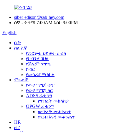
siber-edison@sab-hey.com
ሰኞ - ቅዳሜ 7:00AM እስከ 9:00PM
English
ቤት
ስለ እኛ
የድርጅቱ ህይወት ታሪክ
የኩባንያ ባህል
የጂኤም ንግግር
ክብር
የመሳሪያ ማዕከል
ምርቶች
የውሃ ማገጃ ቴፕ
የውሃ ማገጃ ክር
ADSS ፊቲንግ
የንዝረት መከላከያ
OPGW ፊቲንግ
ውጥረት መቆንጠጥ
ድርብ እገዳ መቆንጠጥ
HR
ዜና