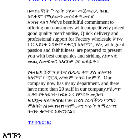
በመደበኛነት "ጥራት ያለው መጀመሪያ, ክብር
ከፍተኛ" የሚለውን መሰረታዊ መርሆ
እንከተላለን.We've beenfulful commitment to
offering our consumers with competitively priced
good quality merchandise, Quick delivery and
professional support for Factory wholesale ቻይና
LC አይነት አግድም የታርጋ ክላምፕ , We, with great
passion and faithfulness, are prepared to present
you with best companies and striding አስደናቂ
መጪ ለመፍጠር ከእርስዎ ጋር ወደፊት።
የፋብሪካ ጅምላ ቻይና ሲዲዲ ቀጥ ያለ ጠፍጣፋ
ክላምፕ ፣ ፒፒዲ አግድም ንጣፍ ክላምፕ , Our
company now has many department, and there
have more than 20 staff in our company.የሽያጭ
ሱቅ፣ የትዕይንት ክፍል እና የምርት መጋዘን
አዘጋጅተናል።እስከዚያው ድረስ የራሳችንን የንግድ
ምልክት አስመዘገብን።የምርቱን ጥራት ለማረጋገጥ
ጥብቅ ቁጥጥር አድርገናል።
ጥያቄ
ዝርዝር
አግኙን