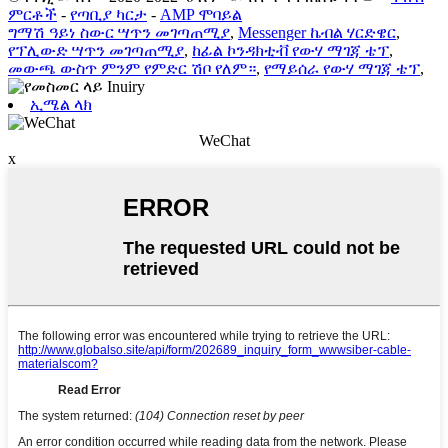
ምርቶች
-
የጣቢያ ካርታ
-
AMP ሞባይል
ግማሽ ዓይነ ስውር ሣጥን መገጣጠሚያ
,
Messenger ኬብል ሃርድዌር
,
የፕሊውድ ሣጥን መገጣጠሚያ
,
ከፊል ኮንዳክቲቭ የውሃ ማገጃ ቴፕ
,
መውጫ ውስጥ ምንም የምድር ሽቦ የለም።
,
የማይሰራ የውሃ ማገጃ ቴፕ
,
ኢሜል ላክ
WeChat
x