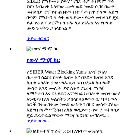
SIBER የማይመሩ የውሃ ማገጃ ቴፖች በጣም ጥሩ
የሆነ እብጠት አላቸው።ውሃ ወደ ገመድ ሲገባ በውሃ
መከላከያ ቴፕ የተጠበቀው በቴፕ ውስጥ ያለው እጅግ
በጣም የሚስብ ዱቄት ወዲያውኑ የውሃ መከላከያ ጄል
ይፈጥራል ፣ ይህም በኬብሉ ላይ የበለጠ እና የበለጠ
ውድ ጉዳትን ይከላከላል ።
ጥያቄ
ዝርዝር
የውሃ ማገጃ ክር
የ SIBER Water Blocking Yarns በኦፕቲካል፣
በመዳብ ስልክ፣ በዳታ ኬብል እና በሃይል ኬብል እንደ
ኬብል አካላት ያገለግላሉ።ያርንስ በሃይል ኬብሎች
ውስጥ እንደ ሙሌት ሆኖ ለዋና የግፊት ማገጃ
ለማቅረብ እና በፋይበር ኦፕቲካል ኬብሎች ውስጥ ውሃ
እንዳይገባ እና ፍልሰትን ይከላከላል።ውሃ ሲገባ። በውሃ
ክሮች በተጠበቀው ገመድ ውስጥ ፣ በክር ውስጥ ያለው
እጅግ በጣም የሚስብ አካል ወዲያውኑ የውሃ መከላከያ
ጄል ይፈጥራል።የውሃ ማገጃ ዝርዝር መግለጫ...
ጥያቄ
ዝርዝር