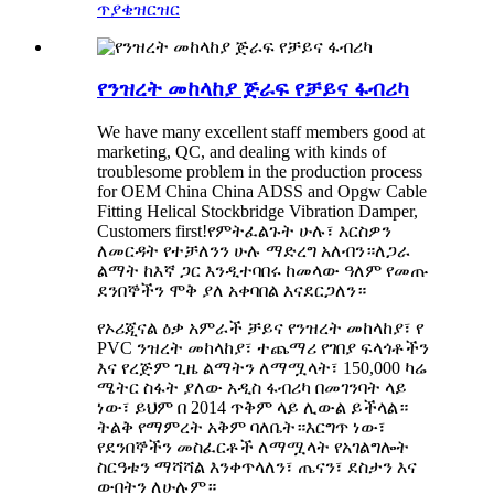
ጥያቄ
ዝርዝር
የንዝረት መከላከያ ጅራፍ የቻይና ፋብሪካ
We have many excellent staff members good at
marketing, QC, and dealing with kinds of
troublesome problem in the production process
for OEM China China ADSS and Opgw Cable
Fitting Helical Stockbridge Vibration Damper,
Customers first!የምትፈልጉት ሁሉ፣ እርስዎን
ለመርዳት የተቻለንን ሁሉ ማድረግ አለብን።ለጋራ
ልማት ከእኛ ጋር እንዲተባበሩ ከመላው ዓለም የመጡ
ደንበኞችን ሞቅ ያለ አቀባበል እናደርጋለን።
የኦሪጂናል ዕቃ አምራች ቻይና የንዝረት መከላከያ፣ የ
PVC ንዝረት መከላከያ፣ ተጨማሪ የገበያ ፍላጎቶችን
እና የረጅም ጊዜ ልማትን ለማሟላት፣ 150,000 ካሬ
ሜትር ስፋት ያለው አዲስ ፋብሪካ በመገንባት ላይ
ነው፣ ይህም በ 2014 ጥቅም ላይ ሊውል ይችላል።
ትልቅ የማምረት አቅም ባለቤት።እርግጥ ነው፣
የደንበኞችን መስፈርቶች ለማሟላት የአገልግሎት
ስርዓቱን ማሻሻል እንቀጥላለን፣ ጤናን፣ ደስታን እና
ውበትን ለሁሉም።