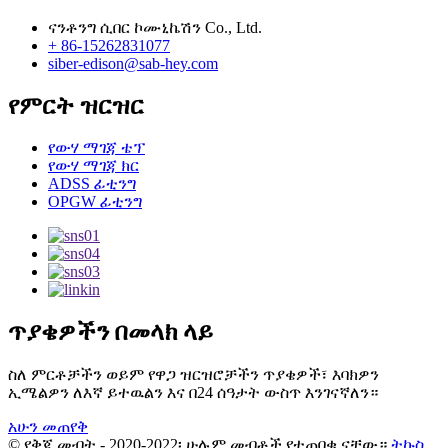
ናንቶንግ ሲበር ኮሙኒኬሽን Co., Ltd.
+ 86-15262831077
siber-edison@sab-hey.com
የምርት ዝርዝር
የውሃ ማገጃ ቴፕ
የውሃ ማገጃ ክር
ADSS ፊቲንግ
OPGW ፊቲንግ
ጥያቄዎችን በመላክ ላይ
ስለ ምርቶቻችን ወይም የዋጋ ዝርዝሮቻችን ጥያቄዎች፣ እባክዎን
ኢሜልዎን ለእኛ ይተዉልን እና በ24 ሰዓታት ውስጥ እንገናኛለን።
አሁን መጠየቅ
© የቅጂ መብት - 2020-2022፡ ሁሉም መብቶች የተጠበቁ ናቸው።
ትኩስ