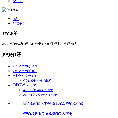
አግኙን
ቤት
ምርቶች
ምርቶች
ጤና ይስጥልኝ ምርቶቻችንን ለማማከር ይምጡ!
ምድቦች
የውሃ ማገጃ ቴፕ
የውሃ ማገጃ ክር
ADSS ፊቲንግ
የንዝረት መከላከያ
OPGW ፊቲንግ
ውጥረት መቆንጠጥ
ድርብ እገዳ መቆንጠጥ
ማሰሪያ ክር ለፋይበር ኦፕቲ...