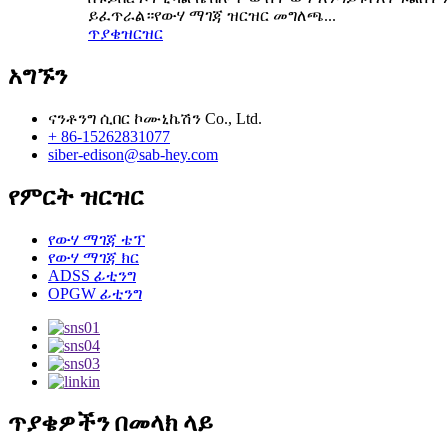
ይፈጥራል።የውሃ ማገጃ ዝርዝር መግለጫ...
ጥያቄ
ዝርዝር
አግኙን
ናንቶንግ ሲበር ኮሙኒኬሽን Co., Ltd.
+ 86-15262831077
siber-edison@sab-hey.com
የምርት ዝርዝር
የውሃ ማገጃ ቴፕ
የውሃ ማገጃ ክር
ADSS ፊቲንግ
OPGW ፊቲንግ
ጥያቄዎችን በመላክ ላይ