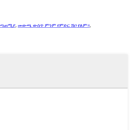
መገጣጠሚያ
,
መውጫ ውስጥ ምንም የምድር ሽቦ የለም።
,