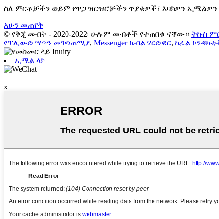
ስለ ምርቶቻችን ወይም የዋጋ ዝርዝሮቻችን ጥያቄዎች፣ እባክዎን ኢሜልዎን ለ
አሁን መጠየቅ
© የቅጂ መብት - 2020-2022፡ ሁሉም መብቶች የተጠበቁ ናቸው።
ትኩስ ም
የፕሊውድ ሣጥን መገጣጠሚያ
,
Messenger ኬብል ሃርድዌር
,
ከፊል ኮንዳክቲ
ኢሜል ላክ
x