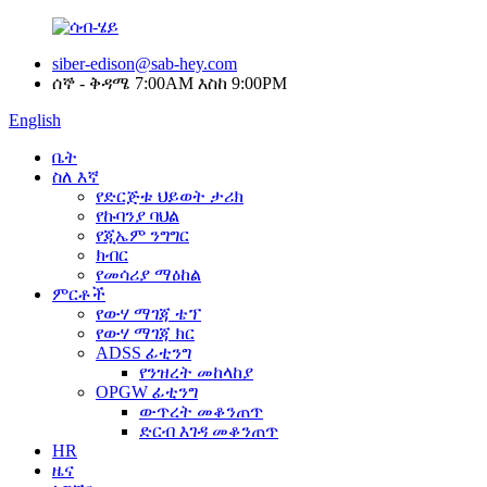
siber-edison@sab-hey.com
ሰኞ - ቅዳሜ 7:00AM እስከ 9:00PM
English
ቤት
ስለ እኛ
የድርጅቱ ህይወት ታሪክ
የኩባንያ ባህል
የጂኤም ንግግር
ክብር
የመሳሪያ ማዕከል
ምርቶች
የውሃ ማገጃ ቴፕ
የውሃ ማገጃ ክር
ADSS ፊቲንግ
የንዝረት መከላከያ
OPGW ፊቲንግ
ውጥረት መቆንጠጥ
ድርብ እገዳ መቆንጠጥ
HR
ዜና