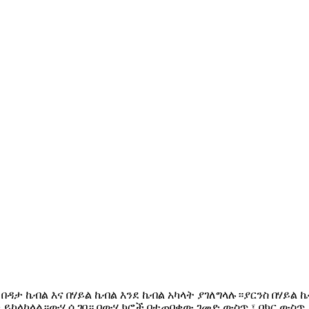
 ስልክ፣ በዳታ ኬብል እና በሃይል ኬብል እንደ ኬብል አካላት ያገለግላሉ።ያርንስ በ
ን ይከላከላል።ውሃ ሲገባ። በውሃ ክሮች በተጠበቀው ገመድ ውስጥ ፣ በክር ውስጥ