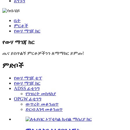
አግኙን
ቤት
ምርቶች
የውሃ ማገጃ ክር
የውሃ ማገጃ ክር
ጤና ይስጥልኝ ምርቶቻችንን ለማማከር ይምጡ!
ምድቦች
የውሃ ማገጃ ቴፕ
የውሃ ማገጃ ክር
ADSS ፊቲንግ
የንዝረት መከላከያ
OPGW ፊቲንግ
ውጥረት መቆንጠጥ
ድርብ እገዳ መቆንጠጥ