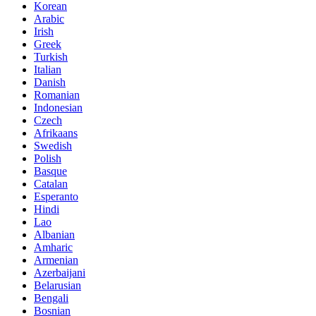
Korean
Arabic
Irish
Greek
Turkish
Italian
Danish
Romanian
Indonesian
Czech
Afrikaans
Swedish
Polish
Basque
Catalan
Esperanto
Hindi
Lao
Albanian
Amharic
Armenian
Azerbaijani
Belarusian
Bengali
Bosnian