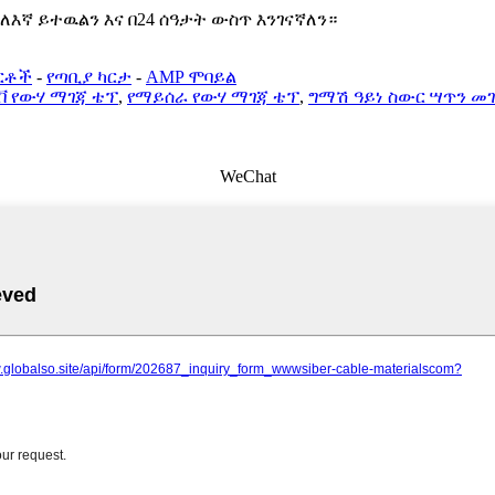
እኛ ይተዉልን እና በ24 ሰዓታት ውስጥ እንገናኛለን።
ርቶች
-
የጣቢያ ካርታ
-
AMP ሞባይል
ቭ የውሃ ማገጃ ቴፕ
,
የማይሰራ የውሃ ማገጃ ቴፕ
,
ግማሽ ዓይነ ስውር ሣጥን 
WeChat