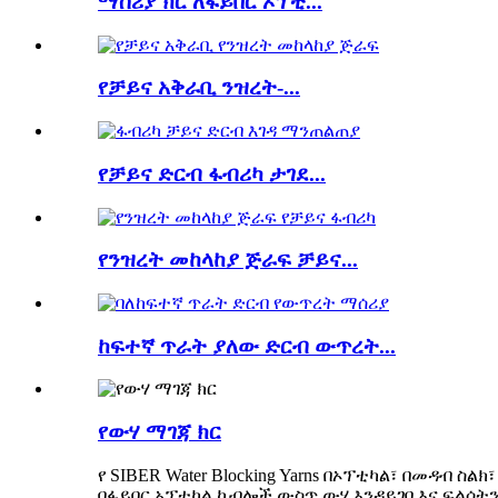
ማሰሪያ ክር ለፋይበር ኦፕቲ...
የቻይና አቅራቢ ንዝረት-...
የቻይና ድርብ ፋብሪካ ታገደ...
የንዝረት መከላከያ ጅራፍ ቻይና...
ከፍተኛ ጥራት ያለው ድርብ ውጥረት...
የውሃ ማገጃ ክር
የ SIBER Water Blocking Yarns በኦፕቲካል፣ በመዳብ
በፋይበር ኦፕቲካል ኬብሎች ውስጥ ውሃ እንዳይገባ እና ፍልሰት