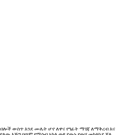
ሃይል ኬብሎች ውስጥ እንደ ሙሌት ሆኖ ለዋና የግፊት ማገጃ ለማቅረብ እና
 ያለው እጅግ በጣም የሚስብ አካል ወዲያውኑ የውሃ መከላከያ ጄል