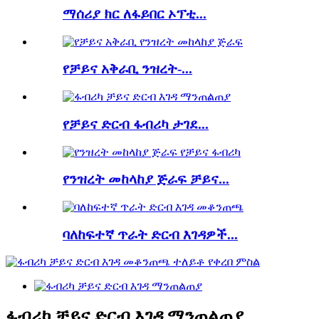
ማሰሪያ ክር ለፋይበር ኦፕቲ...
የቻይና አቅራቢ ንዝረት-...
የቻይና ድርብ ፋብሪካ ታገደ...
የንዝረት መከላከያ ጅራፍ ቻይና...
ባለከፍተኛ ጥራት ድርብ እገዳዎች...
ፋብሪካ ቻይና ድርብ እገዳ ማንጠልጠያ