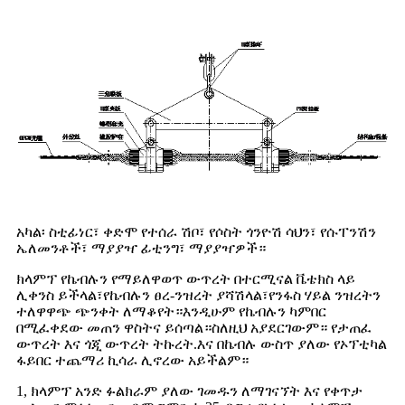
አካል፡ ስቲፊነር፣ ቀድሞ የተሰራ ሽቦ፣ የሶስት ጎንዮሽ ሳህን፣ የሱፐንሽን
ኤለመንቶች፣ ማያያዣ ፊቲንግ፣ ማያያዣዎች።
ክላምፕ የኬብሉን የማይለዋወጥ ውጥረት በተርሚናል ቬቴክስ ላይ
ሊቀንስ ይችላል፣የኬብሉን ፀረ-ንዝረት ያሻሽላል፣የንፋስ ሃይል ንዝረትን
ተለዋዋጭ ጭንቀት ለማቆየት።እንዲሁም የኬብሉን ካምበር
በሚፈቀደው መጠን ዋስትና ይሰጣል።ስለዚህ አያደርገውም። የታጠፈ
ውጥረት እና ጎጂ ውጥረት ትኩረት.እና በኬብሉ ውስጥ ያለው የኦፕቲካል
ፋይበር ተጨማሪ ኪሳራ ሊኖረው አይችልም።
1, ክላምፕ አንድ ፉልክራም ያለው ገመዱን ለማገናኘት እና የቀጥታ