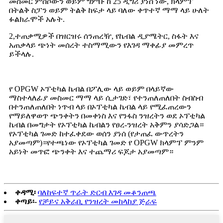
መስመር ምሰሶውን ወይም ግምቡ ከ 25 ዲግሪ ያነሰ ነው, ክላምፕ
በትልቅ ስፓን ወይም ትልቅ ከፍታ ላይ ባለው ቀጥተኛ ማማ ላይ ሁለት
ፉልክራሞች አሉት.
2,ተጠቃሚዎች በዝርዝሩ ሰንጠረዥ, የኬብል ዲያሜትር, ስፋት እና
አጠቃላይ ጭነት መሰረት ተስማሚውን የእገዳ ማቀፊያ መምረጥ
ይችላሉ.
የ OPGW ኦፕቲካል ኬብል በፖሊው ላይ ወይም በላይኛው
ማስተላለፊያ መስመር ማማ ላይ ሲታገድ፣ የተንጠለጠለበት ስብስብ
በተንጠለጠለበት ነጥብ ላይ በኦፕቲካል ኬብል ላይ የሚፈጠረውን
የማይለዋወጥ ጭንቀትን በመቀነስ እና የንፋስ ንዝረትን ወደ ኦፕቲካል
ኬብል በመግታት የኦፕቲካል ኬብልን የፀረ-ንዝረት አቅምን ያሳድጋል።
የኦፕቲካል ገመድ ከተፈቀደው ወሰን ያነሰ (የታጠፈ ውጥረትን
አያመጣም)።የተጫነው የኦፕቲካል ገመድ የ OPGW ክላምፕ ምንም
አይነት መጥፎ ጭንቀት እና ተጨማሪ ፍጆታ አያመጣም።
ቀዳሚ፡
ባለከፍተኛ ጥራት ድርብ እገዳ መቆንጠጫ
ቀጣይ፡-
የቻይና አቅራቢ የንዝረት መከላከያ ጅራፍ