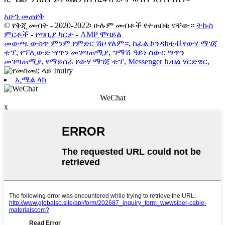
አሁን መጠየቅ
© የቅጂ መብት - 2020-2022፡ ሁሉም መብቶች የተጠበቁ ናቸው።
ትኩስ
ምርቶች
-
የጣቢያ ካርታ
-
AMP ሞባይል
መውጫ ውስጥ ምንም የምድር ሽቦ የለም።
,
ከፊል ኮንዳክቲቭ የውሃ ማገጃ
ቴፕ
,
የፕሊውድ ሣጥን መገጣጠሚያ
,
ግማሽ ዓይነ ስውር ሣጥን
መገጣጠሚያ
,
የማይሰራ የውሃ ማገጃ ቴፕ
,
Messenger ኬብል ሃርድዌር
,
ኢሜል ላክ
WeChat
x