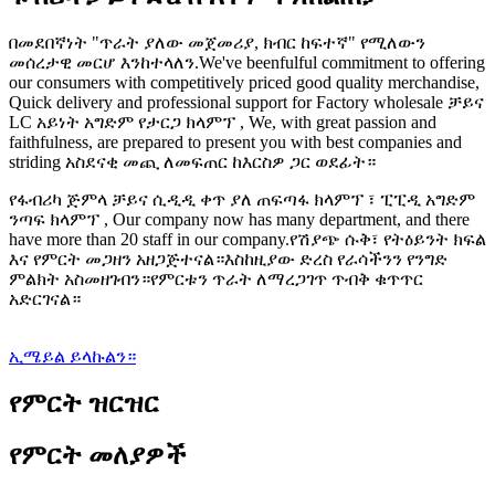
በመደበኛነት "ጥራት ያለው መጀመሪያ, ክብር ከፍተኛ" የሚለውን
መሰረታዊ መርሆ እንከተላለን.We've beenfulful commitment to offering
our consumers with competitively priced good quality merchandise,
Quick delivery and professional support for Factory wholesale ቻይና
LC አይነት አግድም የታርጋ ክላምፕ , We, with great passion and
faithfulness, are prepared to present you with best companies and
striding አስደናቂ መጪ ለመፍጠር ከእርስዎ ጋር ወደፊት።
የፋብሪካ ጅምላ ቻይና ሲዲዲ ቀጥ ያለ ጠፍጣፋ ክላምፕ ፣ ፒፒዲ አግድም
ንጣፍ ክላምፕ , Our company now has many department, and there
have more than 20 staff in our company.የሽያጭ ሱቅ፣ የትዕይንት ክፍል
እና የምርት መጋዘን አዘጋጅተናል።እስከዚያው ድረስ የራሳችንን የንግድ
ምልክት አስመዘገብን።የምርቱን ጥራት ለማረጋገጥ ጥብቅ ቁጥጥር
አድርገናል።
ኢሜይል ይላኩልን።
የምርት ዝርዝር
የምርት መለያዎች