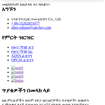
መልእክትህን እዚህ ጻፍ እና ላኩልን።
አግኙን
ናንቶንግ ሲበር ኮሙኒኬሽን Co., Ltd.
+ 86-15262831077
siber-edison@sab-hey.com
የምርት ዝርዝር
የውሃ ማገጃ ቴፕ
የውሃ ማገጃ ክር
ADSS ፊቲንግ
OPGW ፊቲንግ
ጥያቄዎችን በመላክ ላይ
ስለ ምርቶቻችን ወይም የዋጋ ዝርዝሮቻችን ጥያቄዎች፣ እባክዎን
ኢሜልዎን ለእኛ ይተዉልን እና በ24 ሰዓታት ውስጥ እንገናኛለን።