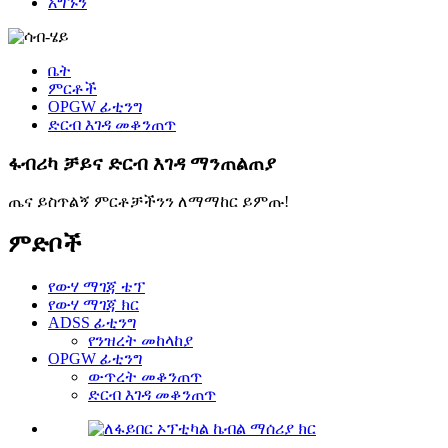
አግኙን
ቤት
ምርቶች
OPGW ፊቲንግ
ድርብ እገዳ መቆንጠጥ
ፋብሪካ ቻይና ድርብ እገዳ ማንጠልጠያ
ጤና ይስጥልኝ ምርቶቻችንን ለማማከር ይምጡ!
ምድቦች
የውሃ ማገጃ ቴፕ
የውሃ ማገጃ ክር
ADSS ፊቲንግ
የንዝረት መከላከያ
OPGW ፊቲንግ
ውጥረት መቆንጠጥ
ድርብ እገዳ መቆንጠጥ