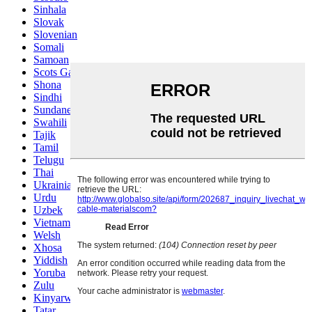
Sinhala
Slovak
Slovenian
Somali
Samoan
Scots Gaelic
Shona
Sindhi
Sundanese
Swahili
Tajik
Tamil
Telugu
Thai
Ukrainian
Urdu
Uzbek
Vietnamese
Welsh
Xhosa
Yiddish
Yoruba
Zulu
Kinyarwanda
Tatar