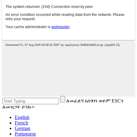
ለመፈለግ አስገባን ወይም ESCን
ለመዝጋት ይንኩ።
English
French
German
Portuguese