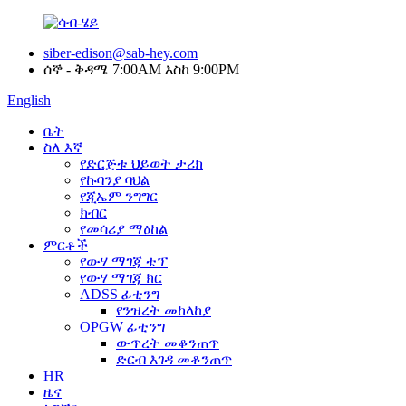
siber-edison@sab-hey.com
ሰኞ - ቅዳሜ 7:00AM እስከ 9:00PM
English
ቤት
ስለ እኛ
የድርጅቱ ህይወት ታሪክ
የኩባንያ ባህል
የጂኤም ንግግር
ክብር
የመሳሪያ ማዕከል
ምርቶች
የውሃ ማገጃ ቴፕ
የውሃ ማገጃ ክር
ADSS ፊቲንግ
የንዝረት መከላከያ
OPGW ፊቲንግ
ውጥረት መቆንጠጥ
ድርብ እገዳ መቆንጠጥ
HR
ዜና